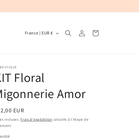
P
Panier
Connexion
France | EUR €
a
y
s
/
 BOUTIQUE
IT Floral
r
é
Migonnerie Amor
g
i
ix
22,00 EUR
o
bituel
es incluses.
Frais d'expédition
calculés à l'étape de
n
iement.
ntité