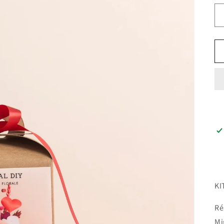
KI
Ré
Mi