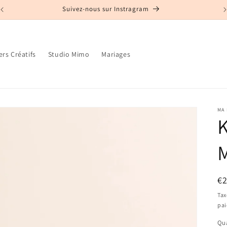
Suivez-nous sur Instragram
ers Créatifs
Studio Mimo
Mariages
MA
K
Pr
€
ha
Tax
pa
Qua