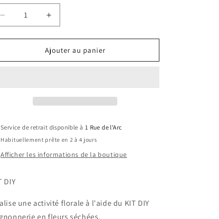
Réduire
Augmenter
la
la
quantité
quantité
de
de
Ajouter au panier
KIT
KIT
Floral
Floral
Migonnerie
Migonnerie
Amor
Amor
Service de retrait disponible à
1 Rue de l'Arc
Habituellement prête en 2 à 4 jours
Afficher les informations de la boutique
T DIY
alise une activité florale à l'aide du KIT DIY
gnonnerie en fleurs séchées.