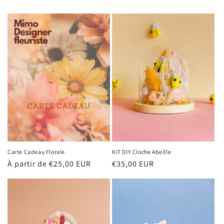
Carte Cadeau Florale
KIT DIY Cloche Abeille
Prix
À partir de €25,00 EUR
Prix
€35,00 EUR
habituel
habituel