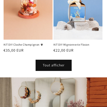
KIT DIY Cloche Champignon 🍄
KIT DIY Mignonnerie Flocon
Prix
€35,00 EUR
Prix
€22,00 EUR
habituel
habituel
Tout afficher