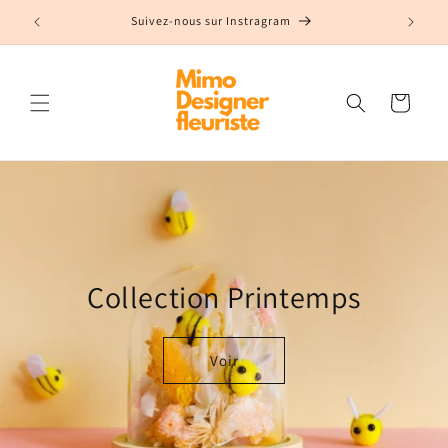
et
passer
t
Suivez-nous sur Instragram
au
contenu
Panier
Collection Printemps
Voir